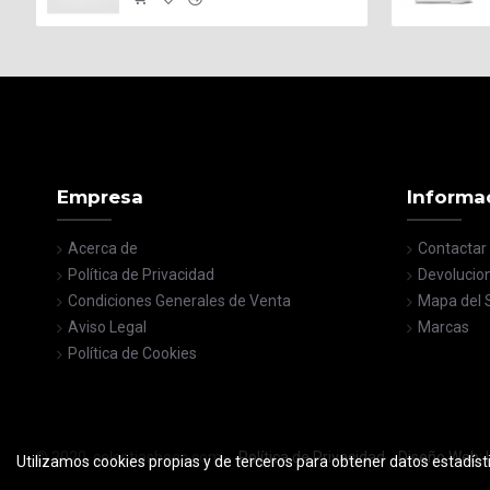
Empresa
Informa
Acerca de
Contactar
Política de Privacidad
Devolucio
Condiciones Generales de Venta
Mapa del S
Aviso Legal
Marcas
Política de Cookies
© 2020, celestiashoes.com
Política de Privacidad
Diseño Web: I
Utilizamos cookies propias y de terceros para obtener datos estadíst