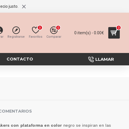
ecio justo.
0
0
0
0 item(s) - 0.00€
rar
Registrarse
Favoritos
Comparar
LLAMAR
CONTACTO
COMENTARIOS
kers con plataforma en color
negro se inspiran en las