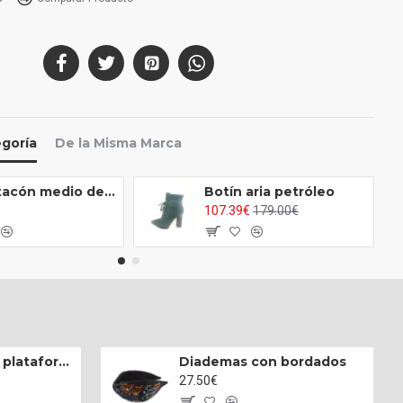
25.3
26.0
26.7
egoría
De la Misma Marca
Botín tacón medio de serraje cuero de estilo campero
Botín aria petróleo
107.39€
179.00€
Zapatillas hi-top plataforma napa blanca
Diademas con bordados
27.50€