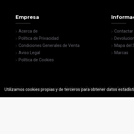
Empresa
Informa
Acerca de
Contactar
Política de Privacidad
Devolucio
Condiciones Generales de Venta
Mapa del S
Aviso Legal
Marcas
Política de Cookies
© 2020, celestiashoes.com
Política de Privacidad
Diseño Web: I
Utilizamos cookies propias y de terceros para obtener datos estadíst