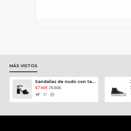
MÁS VISTOS
Sandalias de nudo con tacón alto ancho y plataforma
47.66€
79.90€