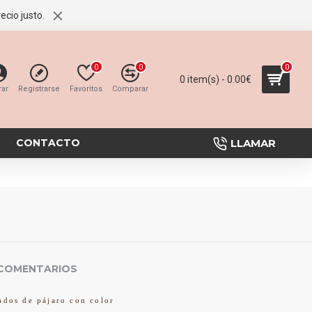
ecio justo.
0
0
0
0 item(s) - 0.00€
rar
Registrarse
Favoritos
Comparar
LLAMAR
CONTACTO
COMENTARIOS
dos de pájaro con color