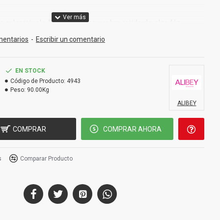
a y lentejuela bordada a mano sobre tejido de algodón
mentarios
-
Escribir un comentario
EN STOCK
Código de Producto:
4943
Peso:
90.00Kg
ALIBEY
COMPRAR
COMPRAR AHORA
s
Comparar Producto