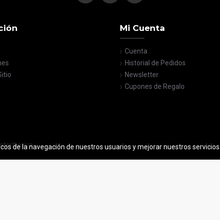
ción
Mi Cuenta
Cuenta
nes
Historial de Pedidos
itio
Newsletter
Cupones de Regalo
nterIberica
icos de la navegación de nuestros usuarios y mejorar nuestros servicio