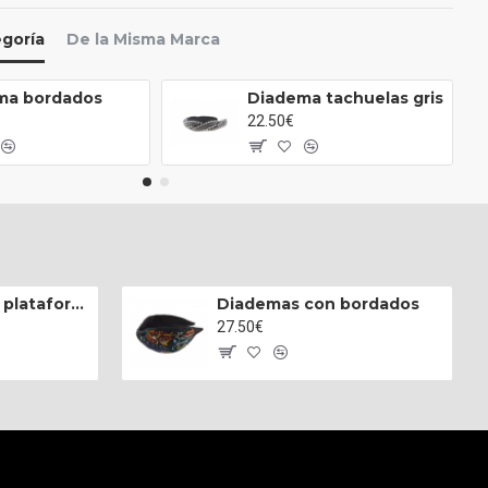
egoría
De la Misma Marca
ma bordados
Diadema tachuelas gris
22.50€
Zapatillas hi-top plataforma napa blanca
Diademas con bordados
27.50€