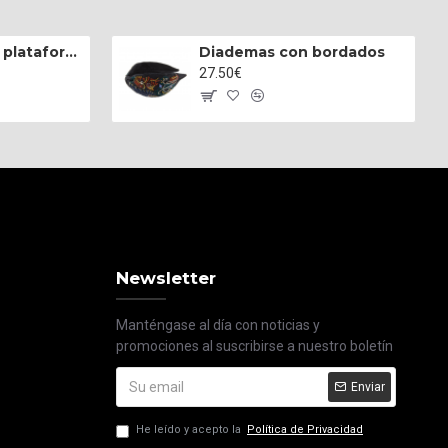
Zapatillas hi-top plataforma napa blanca
Diademas con bordados
27.50€
Newsletter
Manténgase al día con noticias y
promociones al suscribirse a nuestro boletín
Enviar
He leído y acepto la
Política de Privacidad