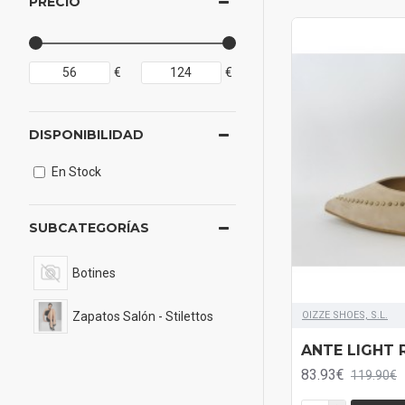
PRECIO
€
€
DISPONIBILIDAD
En Stock
SUBCATEGORÍAS
Botines
Zapatos Salón - Stilettos
OIZZE SHOES, S.L.
ANTE LIGHT 
83.93€
119.90€