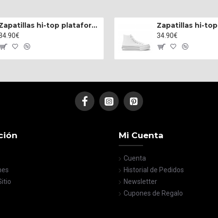
Zapatillas hi-top plataforma napa negro
34.90€
34.90€
ción
Mi Cuenta
Cuenta
nes
Historial de Pedidos
itio
Newsletter
Cupones de Regalo