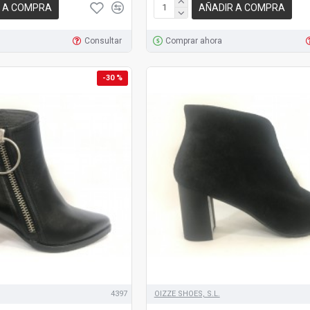
 A COMPRA
AÑADIR A COMPRA
Consultar
Comprar ahora
-30 %
4397
OIZZE SHOES, S.L.