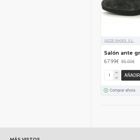
OIZZE SHOES, S.L.
Salón ante gr
67.99€
85.00€
AÑADIR
Comprar ahora
MÁS VISTOS