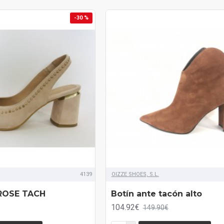
-30 %
4139
OIZZE SHOES, S.L.
ROSE TACH
Botín ante tacón alto
104.92€
149.90€