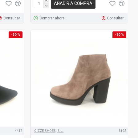
AÑADIR A COMPRA
Consultar
Comprar ahora
Consultar
-30 %
-30 %
4417
OIZZE SHOES, S.L.
3192