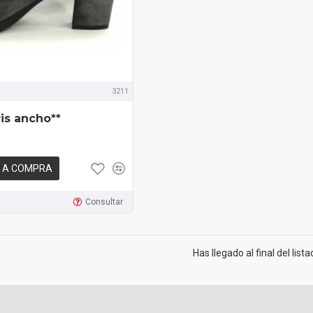
3211
is ancho**
 A COMPRA
Consultar
Has llegado al final del lista