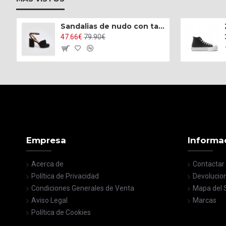
Sandalias de nudo con tacón alto ancho y plataforma
47.66€
79.90€
Empresa
Informa
Acerca de
Contactar
Política de Privacidad
Devolucio
Condiciones Generales de Venta
Mapa del S
Aviso Legal
Marcas
Política de Cookies