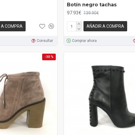
Botín negro tachas
97.93€
139.90€
 A COMPRA
AÑADIR A COMPRA
Consultar
Comprar ahora
-30 %