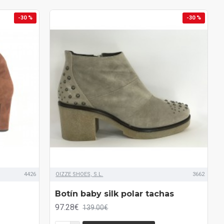
-30 %
-30 %
4426
OIZZE SHOES, S.L.
3662
Botín baby silk polar tachas
97.28€
139.00€