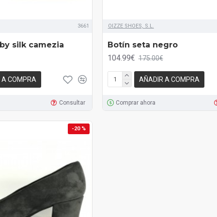
3661
OIZZE SHOES, S.L.
by silk camezia
Botín seta negro
104.99€
175.00€
 A COMPRA
AÑADIR A COMPRA
Consultar
Comprar ahora
-20 %