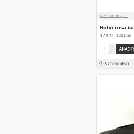
OIZZE SHOES, S.L.
Botín rosa ba
97.30€
139.00€
AÑADIR
Comprar ahora