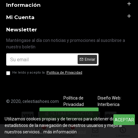
Información
Mi Cuenta
Newsletter
Manténgase al día con noticias y promociones al suscribirse a
nuestro boletín
Enviar
He leído y acepto la
Política de Privacidad
Política de
Diseño Web:
© 2020, celestiashoes.com
Privacidad
InterIberica
FILTRAR PRODUCTOS
Utilizamos cookies propias y de terceros para obtener datos
ACEPTAR
estadísticos de la navegación de nuestros usuarios y mejorar
0
0
nuestros servicios... más información
aquí
Inicio
Deseos
Comparar
Email
Llámenos