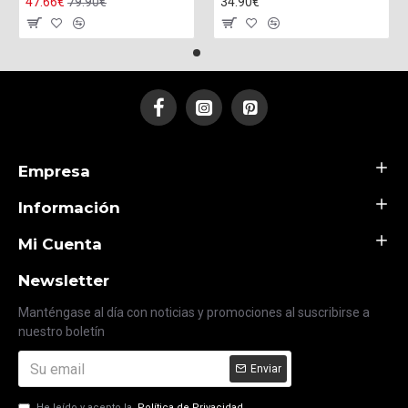
47.66€
79.90€
34.90€
Empresa
Información
Mi Cuenta
Newsletter
Manténgase al día con noticias y promociones al suscribirse a
nuestro boletín
Enviar
He leído y acepto la
Política de Privacidad