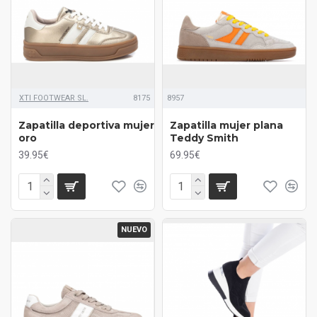
XTI FOOTWEAR SL.
8175
8957
Zapatilla deportiva mujer
Zapatilla mujer plana
oro
Teddy Smith
39.95€
69.95€
NUEVO