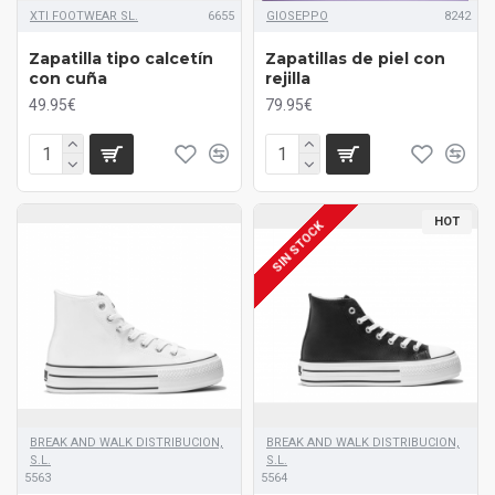
XTI FOOTWEAR SL.
6655
GIOSEPPO
8242
Zapatilla tipo calcetín
Zapatillas de piel con
con cuña
rejilla
49.95€
79.95€
HOT
SIN STOCK
BREAK AND WALK DISTRIBUCION,
BREAK AND WALK DISTRIBUCION,
S.L.
S.L.
5563
5564